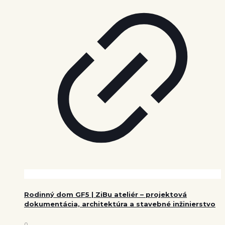
Rodinný dom GF5 | ZiBu ateliér – projektová
dokumentácia, architektúra a stavebné inžinierstvo
0