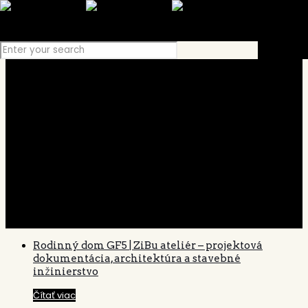
Projekty
Rodinný dom GF5 | ZiBu ateliér – projektová
dokumentácia, architektúra a stavebné
inžinierstvo
Čítať viac